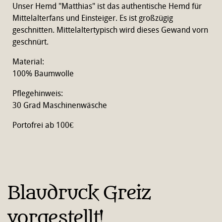
Unser Hemd "Matthias" ist das authentische Hemd für
Mittelalterfans und Einsteiger. Es ist großzügig
geschnitten. Mittelaltertypisch wird dieses Gewand vorn
geschnürt.
Material:
100% Baumwolle
Pflegehinweis:
30 Grad Maschinenwäsche
Portofrei ab 100€
E
i
Blaudruck Greiz
n
vorgestellt!