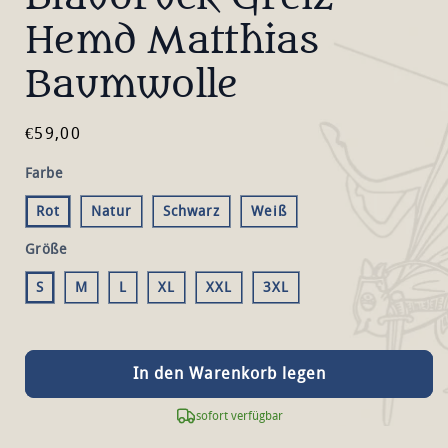
Hemd Matthias
Baumwolle
Normaler
€59,00
Preis
Farbe
Rot
Natur
Schwarz
Weiß
Größe
S
M
L
XL
XXL
3XL
In den Warenkorb legen
sofort verfügbar