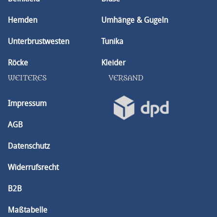
h
Hemden
Umhänge & Gugeln
a
Unterbrustwesten
Tunika
l
Röcke
Kleider
t
WEITERES
VERSAND
Impressum
AGB
Datenschutz
Widerrufsrecht
B2B
Maßtabelle